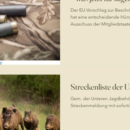
Sportschützen gilt
Der EU-Vorschlag zur Beschr
hat eine entscheidende Hü
Ausschuss der Mitgliedstaat
Entwurf der EU-Kommissio
ursprünglich deutlich breite
nach aktuellem Stand vor al
bleihaltiger Schrotmunition
Büchsen und Kurzwaffen sow
sollen nach dem jetzt vorlieg
Das Team
Streckenliste der 
Gem. der Unteren Jagdbehörd
Streckenmeldung mit sofort