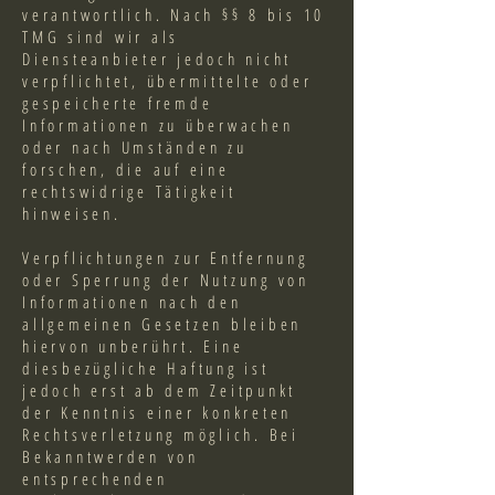
verantwortlich. Nach §§ 8 bis 10
TMG sind wir als
Diensteanbieter jedoch nicht
verpflichtet, übermittelte oder
gespeicherte fremde
Informationen zu überwachen
oder nach Umständen zu
forschen, die auf eine
rechtswidrige Tätigkeit
hinweisen.
Verpflichtungen zur Entfernung
oder Sperrung der Nutzung von
Informationen nach den
allgemeinen Gesetzen bleiben
hiervon unberührt. Eine
diesbezügliche Haftung ist
jedoch erst ab dem Zeitpunkt
der Kenntnis einer konkreten
Rechtsverletzung möglich. Bei
Bekanntwerden von
entsprechenden