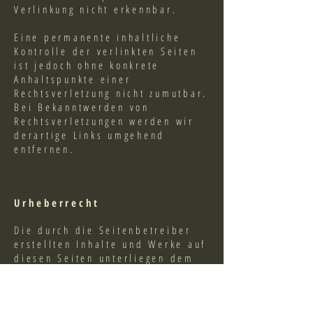
Verlinkung nicht erkennbar.
Eine permanente inhaltliche
Kontrolle der verlinkten Seiten
ist jedoch ohne konkrete
Anhaltspunkte einer
Rechtsverletzung nicht zumutbar.
Bei Bekanntwerden von
Rechtsverletzungen werden wir
derartige Links umgehend
entfernen.
Urheberrecht
Die durch die Seitenbetreiber
erstellten Inhalte und Werke auf
diesen Seiten unterliegen dem
deutschen Urheberrecht. Die
Vervielfältigung, Bearbeitung,
Verbreitung und jede Art der