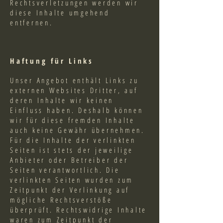
Rechtsverletzungen werden wir
diese Inhalte umgehend
entfernen.
Haftung für Links
Unser Angebot enthält Links zu
externen Websites Dritter, auf
deren Inhalte wir keinen
Einfluss haben. Deshalb können
wir für diese fremden Inhalte
auch keine Gewähr übernehmen.
Für die Inhalte der verlinkten
Seiten ist stets der jeweilige
Anbieter oder Betreiber der
Seiten verantwortlich. Die
verlinkten Seiten wurden zum
Zeitpunkt der Verlinkung auf
mögliche Rechtsverstöße
überprüft. Rechtswidrige Inhalte
waren zum Zeitpunkt der