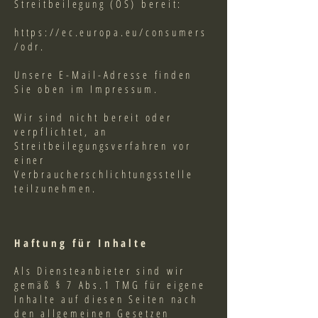
Streitbeilegung (OS) bereit:
https://ec.europa.eu/consumers
/odr.
Unsere E-Mail-Adresse finden
Sie oben im Impressum.
Wir sind nicht bereit oder
verpflichtet, an
Streitbeilegungsverfahren vor
einer
Verbraucherschlichtungsstelle
teilzunehmen.
Haftung für Inhalte
Als Diensteanbieter sind wir
gemäß § 7 Abs.1 TMG für eigene
Inhalte auf diesen Seiten nach
den allgemeinen Gesetzen