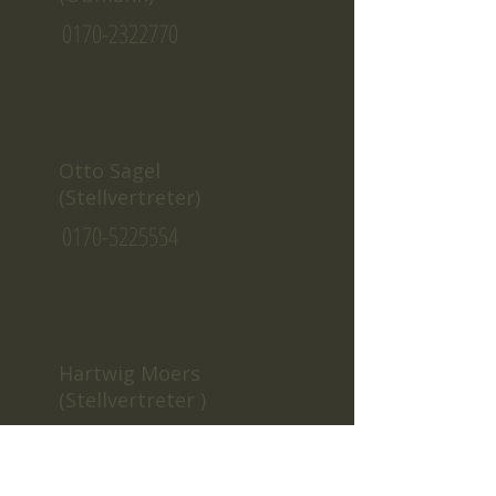
0170-2322770
Otto Sagel
(Stellvertreter)
0170-5225554
Hartwig Moers
(Stellvertreter )
0170-9302947