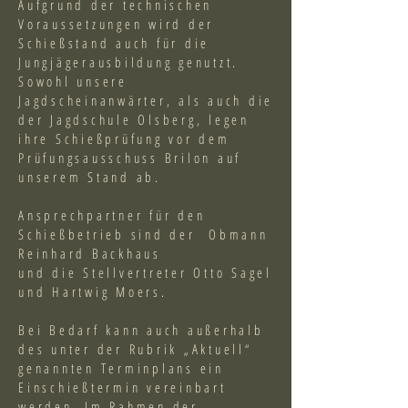
Aufgrund der technischen
Voraussetzungen wird der
Schießstand auch für die
Jungjägerausbildung genutzt.
Sowohl unsere
Jagdscheinanwärter, als auch die
der Jagdschule Olsberg, legen
ihre Schießprüfung vor dem
Prüfungsausschuss Brilon auf
unserem Stand ab.
Ansprechpartner für den
Schießbetrieb sind der Obmann
Reinhard Backhaus
und die Stellvertreter Otto Sagel
und Hartwig Moers.
Bei Bedarf kann auch außerhalb
des unter der Rubrik „
Aktuell
“
genannten Terminplans ein
Einschießtermin vereinbart
werden. Im Rahmen der