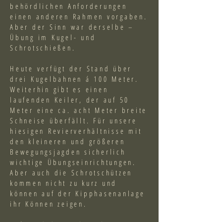
behördlichen Anforderungen
einen anderen Rahmen vorgaben.
Aber der Sinn war derselbe –
Übung im Kugel- und
Schrotschießen.
Heute verfügt der Stand über
drei Kugelbahnen á 100 Meter.
Weiterhin gibt es einen
laufenden Keiler, der auf 50
Meter eine ca. acht Meter breite
Schneise überfällt. Für unsere
hiesigen Revierverhältnisse mit
den kleineren und größeren
Bewegungsjagden sicherlich
wichtige Übungseinrichtungen.
Aber auch die Schrotschützen
kommen nicht zu kurz und
können auf der Kipphasenanlage
ihr Können zeigen.