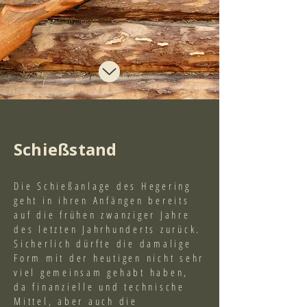
Schießstand
Die Schießanlage des Hegering
geht in ihren Anfängen bereits
auf die frühen zwanziger Jahre
des letzten Jahrhunderts zurück.
Sicherlich dürfte die damalige
Form mit der heutigen nicht sehr
viel gemeinsam gehabt haben,
da finanzielle und technische
Mittel, aber auch die