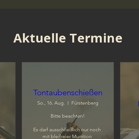
Aktuelle Termine
Tontaubenschießen
*
So., 16. Aug.
Fürstenberg
Bitte beachten!

Es darf ausschließlich nur noch 
mit bleifreier Munition 