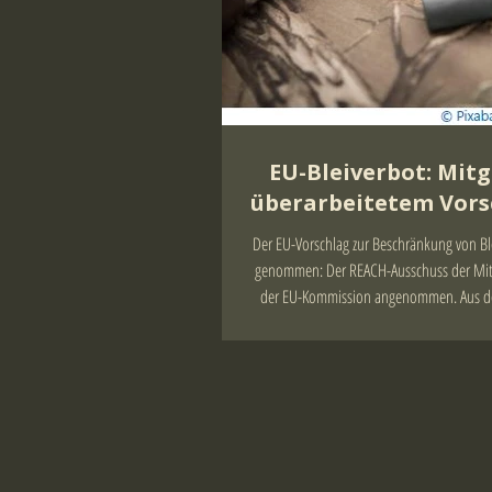
EU-Bleiverbot: Mit
überarbeitetem Vorsc
Jäger und Spo
Der EU-Vorschlag zur Beschränkung von Bl
genommen: Der REACH-Ausschuss der Mitg
der EU-Kommission angenommen. Aus dem
Vorhaben ist nach aktuellem Stand v
Schrotmunition geworden. Kugelmuni
Flintenlaufgeschosse sollen nach dem jetzt 