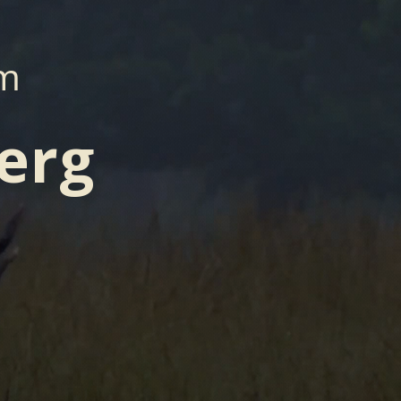
im
erg