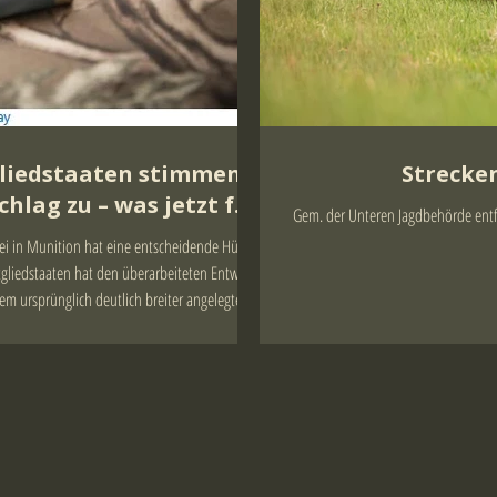
gliedstaaten stimmen
Strecken
hlag zu – was jetzt für
Gem. der Unteren Jagdbehörde entfä
rtschützen gilt
ei in Munition hat eine entscheidende Hürde
liedstaaten hat den überarbeiteten Entwurf
 ursprünglich deutlich breiter angelegten
or allem eine Regelung zu bleihaltiger
tion für Büchsen und Kurzwaffen sowie
vorliegenden Text nicht erfasst sein. Das Team