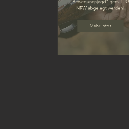
„Bewegungsjagd“ gem. LJG
NRW abgelegt werden!
Mehr Infos